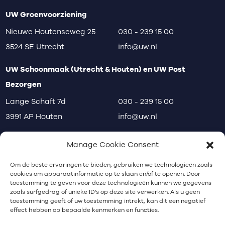
UW Groenvoorziening
Nieuwe Houtenseweg 25
030 - 239 15 00
3524 SE Utrecht
info@uw.nl
UW Schoonmaak (Utrecht & Houten) en UW Post
Bezorgen
Lange Schaft 7d
030 - 239 15 00
3991 AP Houten
info@uw.nl
disclaimer
privacy
klachten
Manage Cookie Consent
Communicatiebureau Utrecht
Om de beste ervaringen te bieden, gebruiken we technologieën zoals
cookies om apparaatinformatie op te slaan en/of te openen. Door
toestemming te geven voor deze technologieën kunnen we gegevens
zoals surfgedrag of unieke ID's op deze site verwerken. Als u geen
Nieuwsbrief
toestemming geeft of uw toestemming intrekt, kan dit een negatief
effect hebben op bepaalde kenmerken en functies.
Schrijf je in voor onze nieuwsbrief.