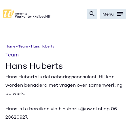
search
Menu
Zoeken
Home
-
Team
-
Hans Huberts
Team
Bedrijven
Hans Huberts
Werkzoekenden
Hans Huberts is detacheringsconsulent. Hij kan
worden benaderd met vragen over samenwerking
Verwijzers
op werk.
Nieuws
Hans is te bereiken via h.huberts@uw.nl of op 06-
Over
23620927.
Ik zoek werk
text_format
search
contrast
text_format