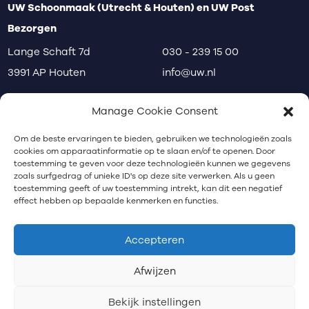
UW Schoonmaak (Utrecht & Houten) en UW Post
Bezorgen
Lange Schaft 7d
030 - 239 15 00
3991 AP Houten
info@uw.nl
disclaimer
privacy
klachten
Manage Cookie Consent
Communicatiebureau Utrecht
Om de beste ervaringen te bieden, gebruiken we technologieën zoals
cookies om apparaatinformatie op te slaan en/of te openen. Door
toestemming te geven voor deze technologieën kunnen we gegevens
zoals surfgedrag of unieke ID's op deze site verwerken. Als u geen
Nieuwsbrief
toestemming geeft of uw toestemming intrekt, kan dit een negatief
effect hebben op bepaalde kenmerken en functies.
Schrijf je in voor onze nieuwsbrief.
Accepteren
Afwijzen
Bekijk instellingen