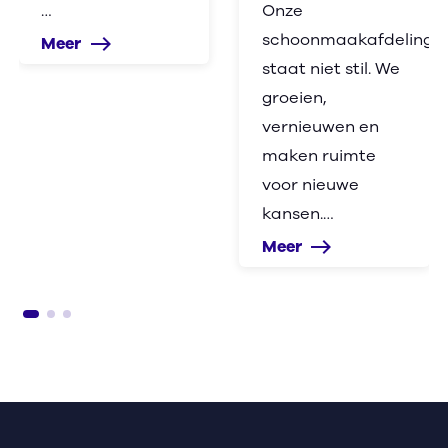
…
Onze
schoonmaakafdeling
Meer
east
staat niet stil. We
groeien,
vernieuwen en
maken ruimte
voor nieuwe
kansen.…
Meer
east