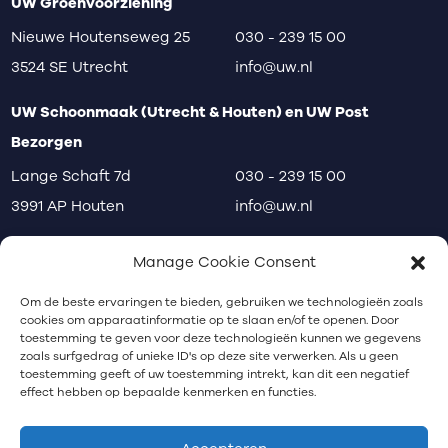
UW Groenvoorziening
Nieuwe Houtenseweg 25
030 - 239 15 00
3524 SE Utrecht
info@uw.nl
UW Schoonmaak (Utrecht & Houten) en UW Post
Bezorgen
Lange Schaft 7d
030 - 239 15 00
3991 AP Houten
info@uw.nl
disclaimer
privacy
klachten
Manage Cookie Consent
Communicatiebureau Utrecht
Om de beste ervaringen te bieden, gebruiken we technologieën zoals
cookies om apparaatinformatie op te slaan en/of te openen. Door
toestemming te geven voor deze technologieën kunnen we gegevens
zoals surfgedrag of unieke ID's op deze site verwerken. Als u geen
Nieuwsbrief
toestemming geeft of uw toestemming intrekt, kan dit een negatief
effect hebben op bepaalde kenmerken en functies.
Schrijf je in voor onze nieuwsbrief.