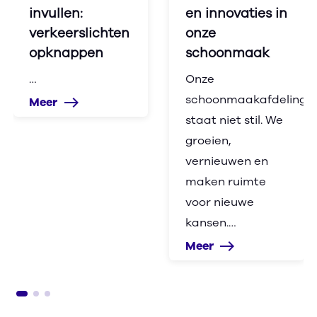
invullen:
en innovaties in
verkeerslichten
onze
opknappen
schoonmaak
…
Onze
schoonmaakafdeling
Meer
east
staat niet stil. We
groeien,
vernieuwen en
maken ruimte
voor nieuwe
kansen.…
Meer
east