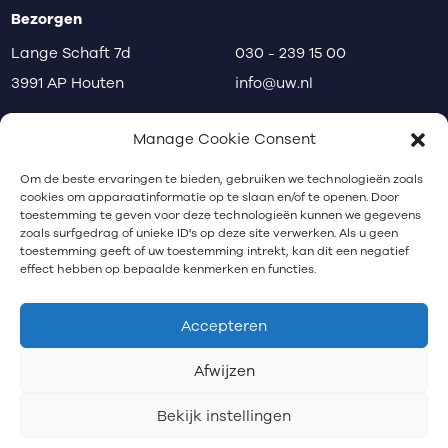
Bezorgen
Lange Schaft 7d
030 - 239 15 00
3991 AP Houten
info@uw.nl
disclaimer
privacy
klachten
Manage Cookie Consent
Communicatiebureau Utrecht
Om de beste ervaringen te bieden, gebruiken we technologieën zoals
cookies om apparaatinformatie op te slaan en/of te openen. Door
toestemming te geven voor deze technologieën kunnen we gegevens
zoals surfgedrag of unieke ID's op deze site verwerken. Als u geen
Nieuwsbrief
toestemming geeft of uw toestemming intrekt, kan dit een negatief
effect hebben op bepaalde kenmerken en functies.
Schrijf je in voor onze nieuwsbrief.
Accepteren
Afwijzen
Bekijk instellingen