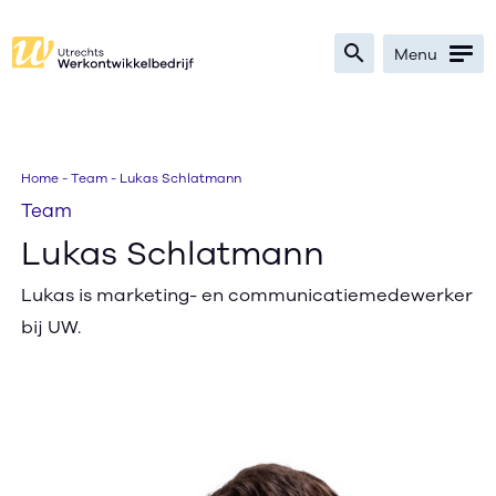
search
Menu
Zoeken
Home
-
Team
-
Lukas Schlatmann
Team
Bedrijven
Lukas Schlatmann
Werkzoekenden
Lukas is marketing- en communicatiemedewerker
bij UW.
Verwijzers
Nieuws
Over
Ik zoek werk
text_format
search
contrast
text_format