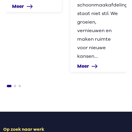
schoonmaakafdeling
Meer
east
staat niet stil. We
groeien,
vernieuwen en
maken ruimte
voor nieuwe
kansen.…
Meer
east
Op zoek naar werk