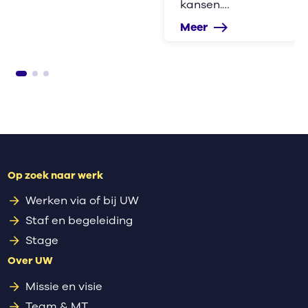
kansen.…
Meer
east
Op zoek naar werk
Werken via of bij UW
Staf en begeleiding
Stage
Over UW
Missie en visie
Team & MT