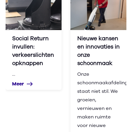
Social Return
Nieuwe kansen
invullen:
en innovaties in
verkeerslichten
onze
opknappen
schoonmaak
…
Onze
schoonmaakafdeling
Meer
east
staat niet stil. We
groeien,
vernieuwen en
maken ruimte
voor nieuwe