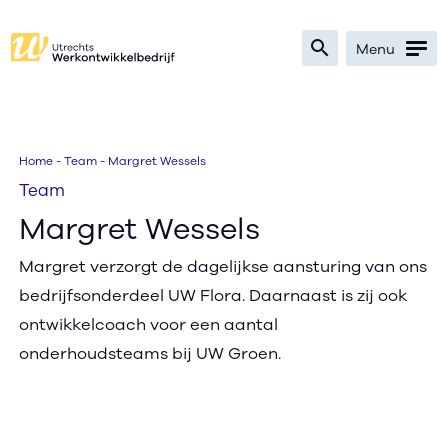
search
Menu
Zoeken
Home
-
Team
-
Margret Wessels
Team
Bedrijven
Margret Wessels
Werkzoekenden
Margret verzorgt de dagelijkse aansturing van ons
bedrijfsonderdeel UW Flora. Daarnaast is zij ook
Verwijzers
ontwikkelcoach voor een aantal
Nieuws
onderhoudsteams bij UW Groen.
Over
Ik zoek werk
text_format
search
contrast
text_format