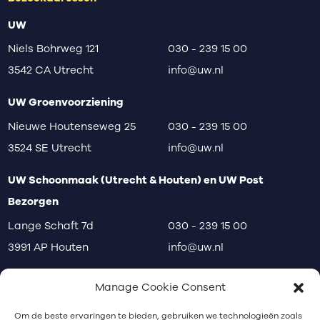
UW
Niels Bohrweg 121
030 - 239 15 00
3542 CA Utrecht
info@uw.nl
UW Groenvoorziening
Nieuwe Houtenseweg 25
030 - 239 15 00
3524 SE Utrecht
info@uw.nl
UW Schoonmaak (Utrecht & Houten) en UW Post
Bezorgen
Lange Schaft 7d
030 - 239 15 00
3991 AP Houten
info@uw.nl
disclaimer
privacy
klachten
Manage Cookie Consent
Communicatiebureau Utrecht
Om de beste ervaringen te bieden, gebruiken we technologieën zoals