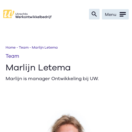
search
Menu
Zoeken
Home
-
Team
-
Marlijn Letema
Team
Bedrijven
Marlijn Letema
Werkzoekenden
Marlijn is manager Ontwikkeling bij UW.
Verwijzers
Nieuws
Over
Ik zoek werk
text_format
search
contrast
text_format