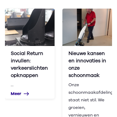
Social Return
Nieuwe kansen
invullen:
en innovaties in
verkeerslichten
onze
opknappen
schoonmaak
…
Onze
schoonmaakafdeling
Meer
east
staat niet stil. We
groeien,
vernieuwen en