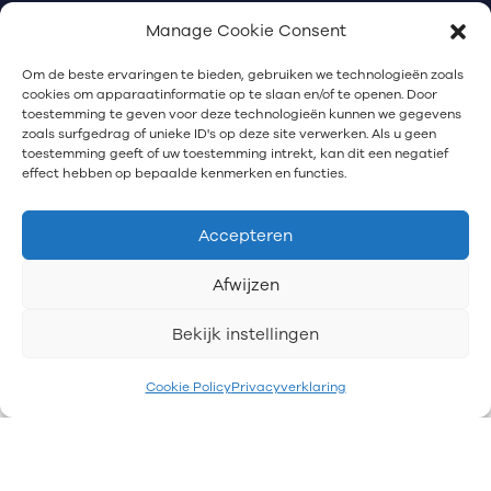
disclaimer
privacy
klachten
Manage Cookie Consent
Communicatiebureau Utrecht
Om de beste ervaringen te bieden, gebruiken we technologieën zoals
cookies om apparaatinformatie op te slaan en/of te openen. Door
toestemming te geven voor deze technologieën kunnen we gegevens
zoals surfgedrag of unieke ID's op deze site verwerken. Als u geen
Nieuwsbrief
toestemming geeft of uw toestemming intrekt, kan dit een negatief
effect hebben op bepaalde kenmerken en functies.
Schrijf je in voor onze nieuwsbrief.
Accepteren
Afwijzen
Bekijk instellingen
Cookie Policy
Privacyverklaring