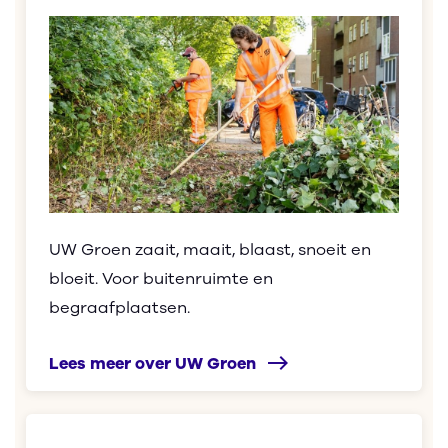
UW Groen zaait, maait,
blaast, s
noeit en
bloeit. Voor buitenruimte
en
begraafplaatsen.
east
Lees meer over UW Groen