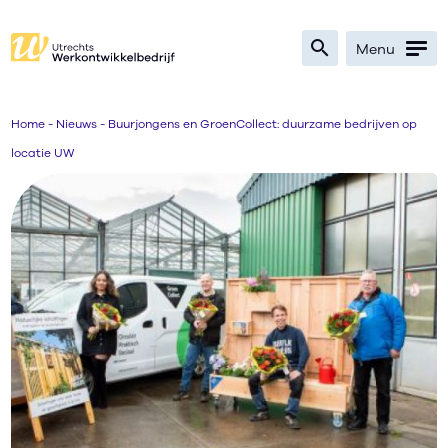
search
Menu
Zoeken
Home
-
Nieuws
-
Buurjongens en GroenCollect: duurzame bedrijven op
locatie UW
Bedrijven
Werkzoekenden
Verwijzers
Nieuws
Over
Ik zoek werk
text_format
search
contrast
text_format