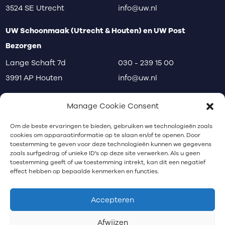
3524 SE Utrecht
info@uw.nl
UW Schoonmaak (Utrecht & Houten) en UW Post
Bezorgen
Lange Schaft 7d
030 - 239 15 00
3991 AP Houten
info@uw.nl
disclaimer
privacy
klachten
Manage Cookie Consent
Communicatiebureau Utrecht
Om de beste ervaringen te bieden, gebruiken we technologieën zoals
cookies om apparaatinformatie op te slaan en/of te openen. Door
toestemming te geven voor deze technologieën kunnen we gegevens
zoals surfgedrag of unieke ID's op deze site verwerken. Als u geen
Nieuwsbrief
toestemming geeft of uw toestemming intrekt, kan dit een negatief
effect hebben op bepaalde kenmerken en functies.
Schrijf je in voor onze nieuwsbrief.
Accepteren
Afwijzen