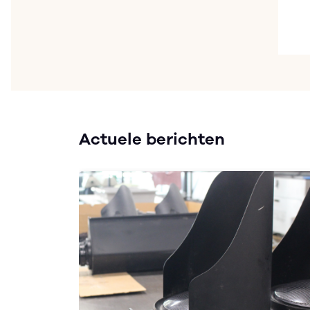
Actuele berichten
 VSO-
nze