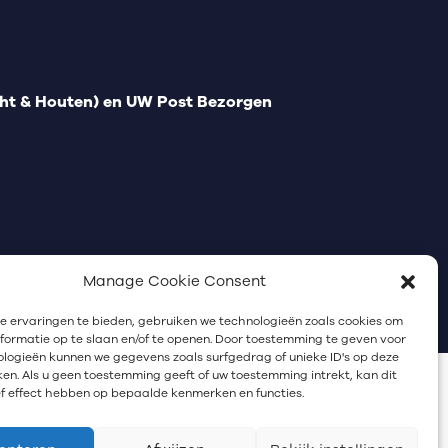
t & Houten) en UW Post Bezorgen
Manage Cookie Consent
Communicatiebureau Utrecht
 ervaringen te bieden, gebruiken we technologieën zoals cookies om
ormatie op te slaan en/of te openen. Door toestemming te geven voor
logieën kunnen we gegevens zoals surfgedrag of unieke ID's op deze
ken. Als u geen toestemming geeft of uw toestemming intrekt, kan dit
f effect hebben op bepaalde kenmerken en functies.