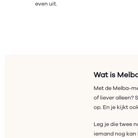
even uit.
Wat is Melb
Met de Melba-me
of liever alleen?
op. En je kijkt o
Leg je die twee n
iemand nog kan le