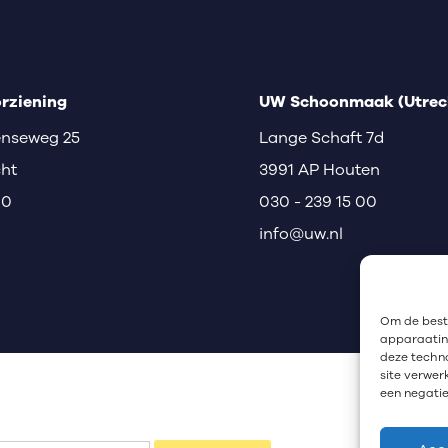
rziening
UW Schoonmaak (Utrech
nseweg 25
Lange Schaft 7d
cht
3991 AP Houten
00
030 - 239 15 00
info@uw.nl
Om de beste
apparaatinf
deze techno
site verwer
een negatie