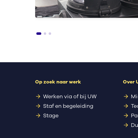
Op zoek naar werk
Over
Werken via of bij UW
Mi
Staf en begeleiding
Te
Stage
Pa
Du