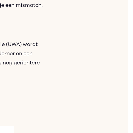
 je een mismatch.
mie (UWA) wordt
derner en een
s nog gerichtere