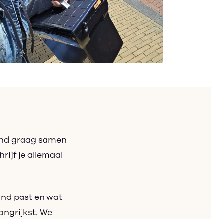
and graag samen
rijf je allemaal
mand past en wat
angrijkst. We