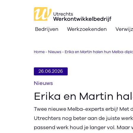
Bedrijven
Werkzoekenden
Verwij
Bedrijven
Home
-
Nieuws
-
Erika en Martin halen hun Melba-dip
Werkzoekenden
Verwijzers
26.06.2026
Nieuws
Nieuws
Erika en Martin h
Over
Twee nieuwe Melba-experts erbij! Met 
Ik zoek werk
text_format
search
contrast
text_format
Utrechters nog beter aan de juiste wer
passend werk houd je langer vol. Maar 