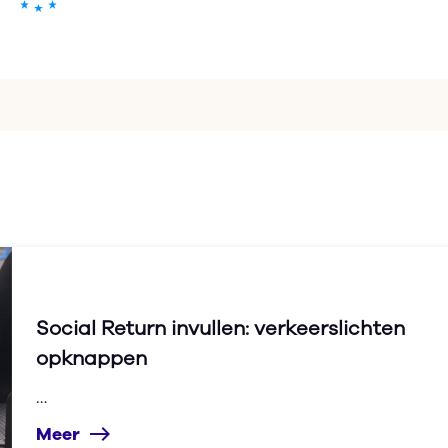
Social Return invullen: verkeerslichten
opknappen
…
Meer
east