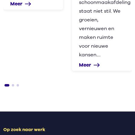
schoonmaakafdeling
Meer
east
staat niet stil. We
groeien,
vernieuwen en
maken ruimte
voor nieuwe
kansen.…
Meer
east
Op zoek naar werk