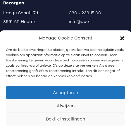
Bezorgen
Lange Schaft 7d
030 - 239 15 00
3991 AP Houten
info@uw.nl
disclaimer
privacy
klachten
Manage Cookie Consent
Communicatiebureau Utrecht
Om de beste ervaringen te bieden, gebruiken we technologieën zoals
cookies om apparaatinformatie op te slaan en/of te openen. Door
toestemming te geven voor deze technologieën kunnen we gegevens
zoals surfgedrag of unieke ID's op deze site verwerken. Als u geen
Nieuwsbrief
toestemming geeft of uw toestemming intrekt, kan dit een negatief
effect hebben op bepaalde kenmerken en functies.
Schrijf je in voor onze nieuwsbrief.
Accepteren
Afwijzen
Bekijk instellingen