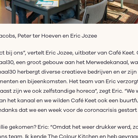
cobs, Peter ter Hoeven en Eric Jozee
t bij ons”, vertelt Eric Jozee, uitbater van Café Keet. 
aal30, een groot gebouw aan het Merwedekanaal, waa
naal30 herbergt diverse creatieve bedrijven en er zijn
enten en bijeenkomsten. Het team van Eric verzorgt
aast zijn we ook zelfstandige horeca”, zegt Eric. “We
an het kanaal en we wilden Café Keet ook een buurtf
ondanks dat we een week voor de coronacrisis gestart 
 jullie gekomen? Eric: “Omdat het weer drukker werd, 
ons team. Ik kende The Colour Kitchen en heb gevraag