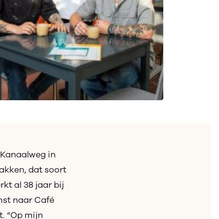
e Kanaalweg in
bakken, dat soort
kt al 38 jaar bij
omst naar Café
t. “Op mijn