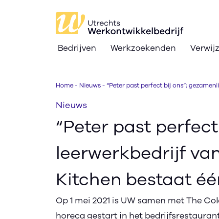
Bedrijven
Werkzoekenden
Verwij
Bedrijven
Home
-
Nieuws
-
“Peter past perfect bij ons”; gezamen
Werkzoekenden
Nieuws
Verwijzers
“Peter past perfect
Nieuws
leerwerkbedrijf va
Over
Kitchen bestaat éé
Ik zoek werk
text_format
search
contrast
text_format
Op 1 mei 2021 is UW samen met The Colo
horeca gestart in het bedrijfsrestaura