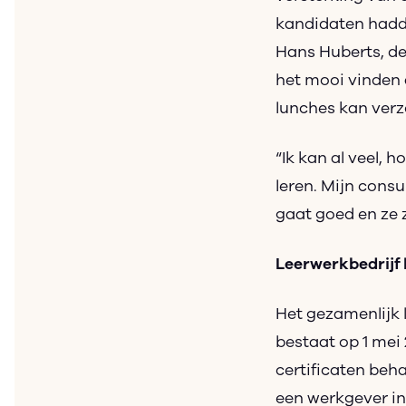
kandidaten hadde
Hans Huberts, de 
het mooi vinden a
lunches kan verz
“Ik kan al veel, 
leren. Mijn cons
gaat goed en ze zi
Leerwerkbedrijf 
Het gezamenlijk 
bestaat op 1 mei
certificaten beha
een werkgever in