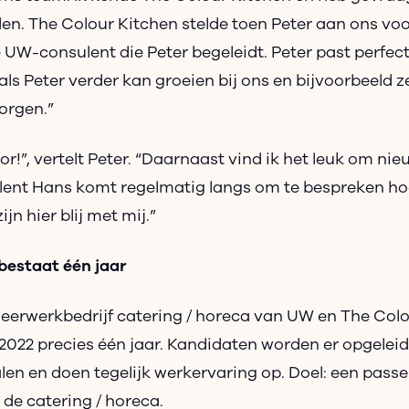
n. The Colour Kitchen stelde toen Peter aan ons voo
UW-consulent die Peter begeleidt. Peter past perfect 
ls Peter verder kan groeien bij ons en bijvoorbeeld z
orgen.”
hoor!”, vertelt Peter. “Daarnaast vind ik het leuk om ni
ulent Hans komt regelmatig langs om te bespreken ho
jn hier blij met mij.”
bestaat één jaar
leerwerkbedrijf catering / horeca van UW en The Col
 2022 precies één jaar. Kandidaten worden er opgelei
len en doen tegelijk werkervaring op. Doel: een pass
 de catering / horeca.