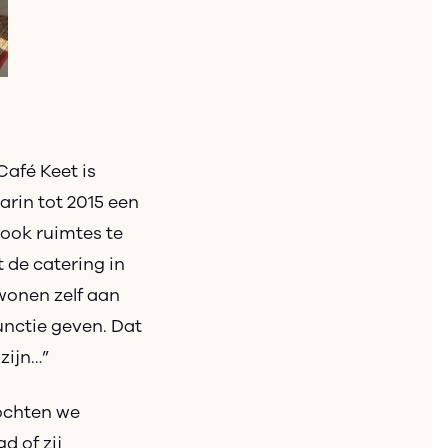
Café Keet is
rin tot 2015 een
 ook ruimtes te
 de catering in
 wonen zelf aan
unctie geven. Dat
zijn…”
zochten we
d of zij