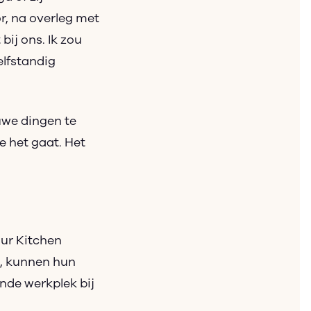
r, na overleg met
bij ons. Ik zou
elfstandig
euwe dingen te
e het gaat. Het
our Kitchen
d, kunnen hun
ende werkplek bij