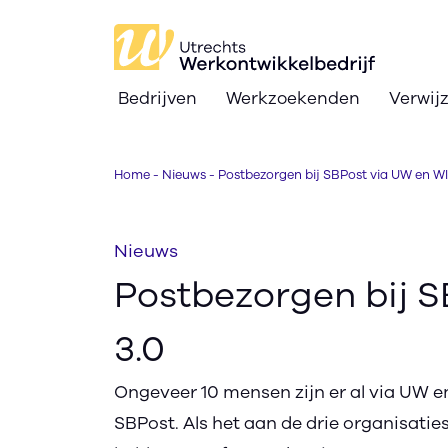
Bedrijven
Werkzoekenden
Verwij
Bedrijven
Home
-
Nieuws
-
Postbezorgen bij SBPost via UW en WI
Werkzoekenden
Verwijzers
Nieuws
Postbezorgen bij S
Nieuws
Over
3.0
Ik zoek werk
text_format
search
contrast
Ongeveer 10 mensen zijn er al via UW en
text_format
SBPost. Als het aan de drie organisaties