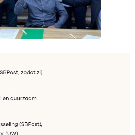
BPost, zodat zij
aal en duurzaam
sseling (SBPost),
er (UW).