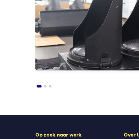
oma
lba-
 nog
Op zoek naar werk
Over