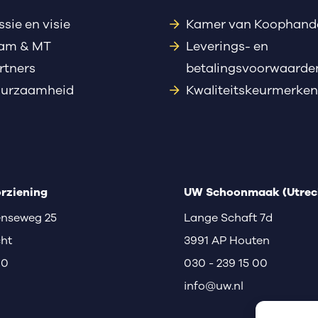
ssie en visie
Kamer van Koophand
am & MT
Leverings- en
rtners
betalingsvoorwaarde
urzaamheid
Kwaliteitskeurmerken
rziening
UW Schoonmaak (Utrech
nseweg 25
Lange Schaft 7d
cht
3991 AP Houten
00
030 - 239 15 00
info@uw.nl