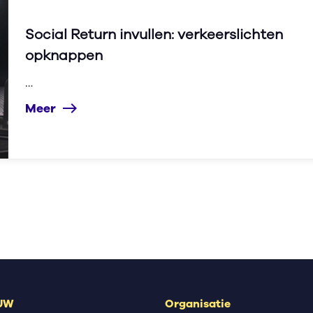
Social Return invullen: verkeerslichten
opknappen
…
Meer
east
 UW
Organisatie