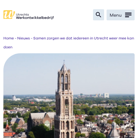
search
Menu
Zoeken
Home
-
Nieuws
-
Samen zorgen we dat iedereen in Utrecht weer mee kan
doen
Bedrijven
Werkzoekenden
Verwijzers
Nieuws
Over
Ik zoek werk
text_format
search
contrast
text_format