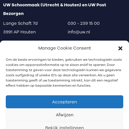
UW Schoonmaak (Utrecht & Houten) en UW Post
Bezorgen
Lange Schaft 7d
030 - 239 15 00
3991 AP Houten
info@uw.nl
disclaimer
privacy
klachten
Manage Cookie Consent
Communicatiebureau Utrecht
Om de beste ervaringen te bieden, gebruiken we technologieën zoals
cookies om apparaatinformatie op te slaan en/of te openen. Door
toestemming te geven voor deze technologieën kunnen we gegevens
zoals surfgedrag of unieke ID's op deze site verwerken. Als u geen
Nieuwsbrief
toestemming geeft of uw toestemming intrekt, kan dit een negatief
effect hebben op bepaalde kenmerken en functies.
Schrijf je in voor onze nieuwsbrief.
Accepteren
Afwijzen
Bekijk instellingen