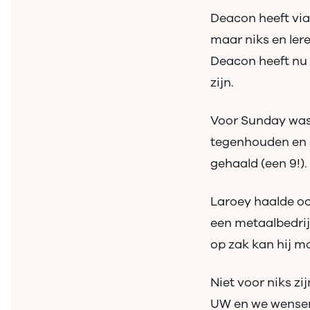
Deacon heeft via
maar niks en lere
Deacon heeft nu o
zijn.
Voor Sunday was d
tegenhouden en d
gehaald (een 9!).
Laroey haalde ook
een metaalbedrijf
op zak kan hij m
Niet voor niks zi
UW en we wensen 