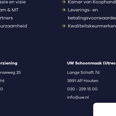
ssie en visie
Kamer van Koophand
am & MT
Leverings- en
rtners
betalingsvoorwaarde
urzaamheid
Kwaliteitskeurmerken
rziening
UW Schoonmaak (Utrech
nseweg 25
Lange Schaft 7d
cht
3991 AP Houten
00
030 - 239 15 00
info@uw.nl