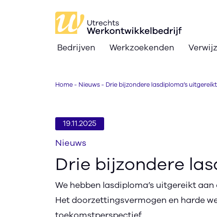
Bedrijven
Werkzoekenden
Verwij
Bedrijven
Home
-
Nieuws
-
Drie bijzondere lasdiploma’s uitgereikt
Werkzoekenden
Verwijzers
19.11.2025
Nieuws
Nieuws
Drie bijzondere las
Over
We hebben lasdiploma’s uitgereikt aan 
Ik zoek werk
text_format
search
contrast
text_format
Het doorzettingsvermogen en harde we
toekomstperspectief.