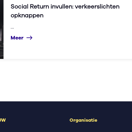
Social Return invullen: verkeerslichten
opknappen
…
Meer
east
 UW
Organisatie