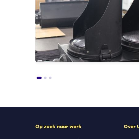
oma
lba-
 nog
Op zoek naar werk
Over