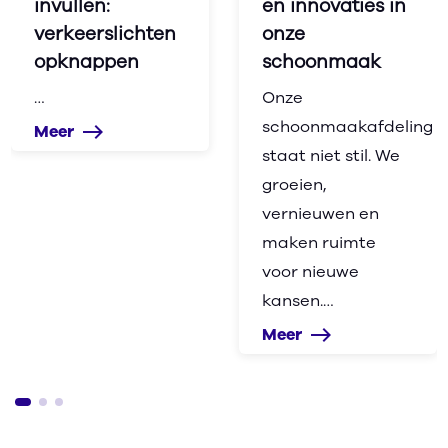
invullen:
en innovaties in
verkeerslichten
onze
opknappen
schoonmaak
…
Onze
schoonmaakafdeling
Meer
east
staat niet stil. We
groeien,
vernieuwen en
maken ruimte
voor nieuwe
kansen.…
Meer
east