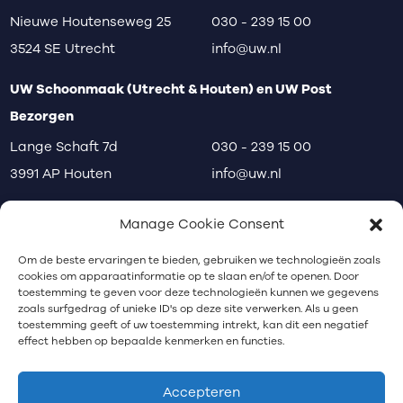
Nieuwe Houtenseweg 25
030 - 239 15 00
3524 SE Utrecht
info@uw.nl
UW Schoonmaak (Utrecht & Houten) en UW Post
Bezorgen
Lange Schaft 7d
030 - 239 15 00
3991 AP Houten
info@uw.nl
disclaimer
privacy
klachten
Manage Cookie Consent
Communicatiebureau Utrecht
Om de beste ervaringen te bieden, gebruiken we technologieën zoals
cookies om apparaatinformatie op te slaan en/of te openen. Door
toestemming te geven voor deze technologieën kunnen we gegevens
zoals surfgedrag of unieke ID's op deze site verwerken. Als u geen
Nieuwsbrief
toestemming geeft of uw toestemming intrekt, kan dit een negatief
effect hebben op bepaalde kenmerken en functies.
Schrijf je in voor onze nieuwsbrief.
Accepteren