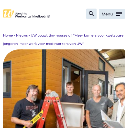
search
Menu
Zoeken
Home
-
Nieuws
-
UW bouwt tiny houses af: “Meer kamers voor kwetsbare
jongeren, meer werk voor medewerkers van UW”
Bedrijven
Werkzoekenden
Verwijzers
Nieuws
Over
Ik zoek werk
text_format
search
contrast
text_format