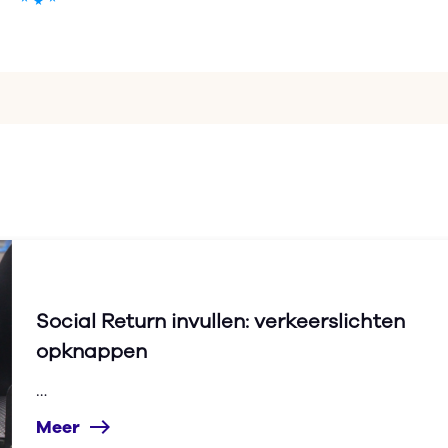
Social Return invullen: verkeerslichten
opknappen
…
Meer
east