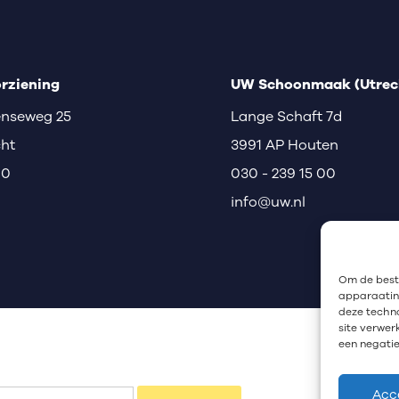
rziening
UW Schoonmaak (Utrech
nseweg 25
Lange Schaft 7d
cht
3991 AP Houten
00
030 - 239 15 00
info@uw.nl
Om de beste
apparaatinf
deze techno
site verwer
een negatie
Acc