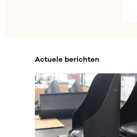
Actuele berichten
oma
lba-
 nog