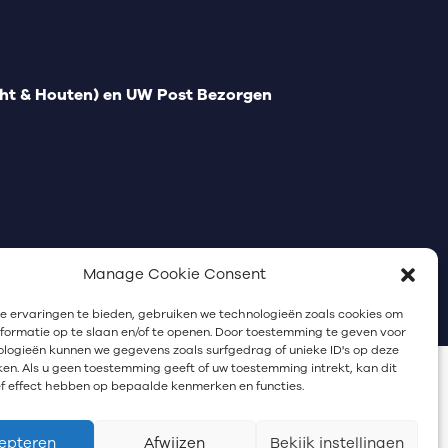
t & Houten) en UW Post Bezorgen
Manage Cookie Consent
Communicatiebureau Utrecht
 ervaringen te bieden, gebruiken we technologieën zoals cookies om
ormatie op te slaan en/of te openen. Door toestemming te geven voor
logieën kunnen we gegevens zoals surfgedrag of unieke ID's op deze
ken. Als u geen toestemming geeft of uw toestemming intrekt, kan dit
f effect hebben op bepaalde kenmerken en functies.
epteren
Afwijzen
Bekijk instellingen