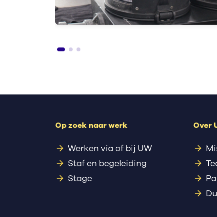
Op zoek naar werk
Over
Werken via of bij UW
Mi
Staf en begeleiding
Te
Stage
Pa
Du