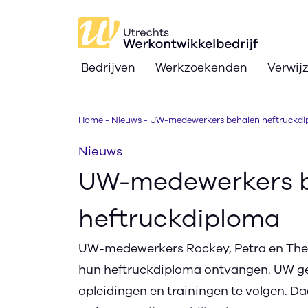
Bedrijven
Werkzoekenden
Verwij
Bedrijven
Home
-
Nieuws
-
UW-medewerkers behalen heftruckd
Werkzoekenden
Nieuws
Verwijzers
UW-medewerkers 
Nieuws
heftruckdiploma
Over
UW-medewerkers Rockey, Petra en Theo
Ik zoek werk
text_format
search
contrast
hun heftruckdiploma ontvangen. UW g
text_format
opleidingen en trainingen te volgen. D