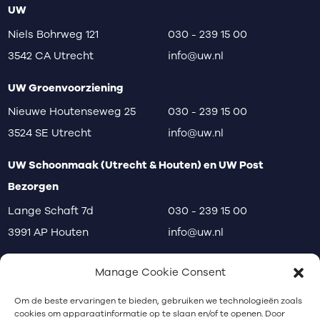
UW
Niels Bohrweg 121
030 - 239 15 00
3542 CA Utrecht
info@uw.nl
UW Groenvoorziening
Nieuwe Houtenseweg 25
030 - 239 15 00
3524 SE Utrecht
info@uw.nl
UW Schoonmaak (Utrecht & Houten) en UW Post
Bezorgen
Lange Schaft 7d
030 - 239 15 00
3991 AP Houten
info@uw.nl
disclaimer
privacy
klachten
Manage Cookie Consent
Communicatiebureau Utrecht
Om de beste ervaringen te bieden, gebruiken we technologieën zoals
cookies om apparaatinformatie op te slaan en/of te openen. Door