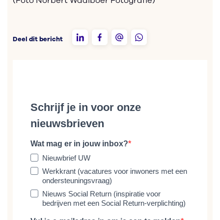
(Foto Norbert Waalboer Fotografie)
Deel dit bericht