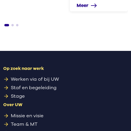
Meer
east
Op zoek naar werk
Werken via of bij UW
Staf en begeleiding
Stage
Over UW
Missie en visie
Team & MT