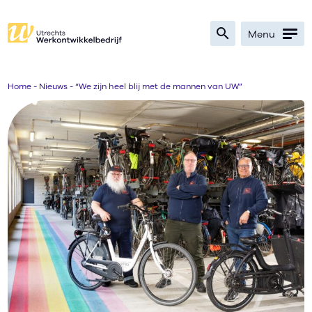
search
Menu
Zoeken
Home
-
Nieuws
-
“We zijn heel blij met de mannen van UW”
Bedrijven
Werkzoekenden
Verwijzers
Nieuws
Over
Ik zoek werk
text_format
search
contrast
text_format